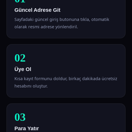
Güncel Adrese Git
Sayfadaki güncel giriş butonuna tıkla, otomatik
olarak resmi adrese yönlendiril.
02
Üye Ol
Kısa kayıt formunu doldur, birkaç dakikada ücretsiz
hesabını oluştur.
03
Para Yatır