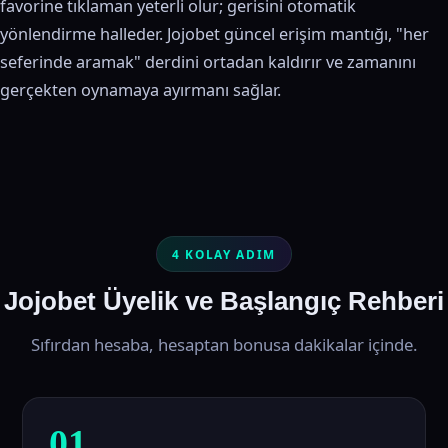
favorine tıklaman yeterli olur; gerisini otomatik
yönlendirme halleder. Jojobet güncel erişim mantığı, "her
seferinde aramak" derdini ortadan kaldırır ve zamanını
gerçekten oynamaya ayırmanı sağlar.
4 KOLAY ADIM
Jojobet Üyelik ve Başlangıç Rehberi
Sıfırdan hesaba, hesaptan bonusa dakikalar içinde.
01