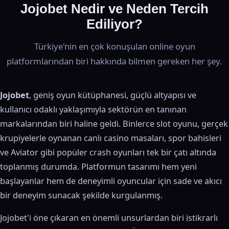
Jojobet Nedir ve Neden Tercih
Ediliyor?
Türkiye'nin en çok konuşulan online oyun
platformlarından biri hakkında bilmen gereken her şey.
Jojobet
, geniş oyun kütüphanesi, güçlü altyapısı ve
kullanıcı odaklı yaklaşımıyla sektörün en tanınan
markalarından biri haline geldi. Binlerce slot oyunu, gerçek
krupiyelerle oynanan canlı casino masaları, spor bahisleri
ve Aviator gibi popüler crash oyunları tek bir çatı altında
toplanmış durumda. Platformun tasarımı hem yeni
başlayanlar hem de deneyimli oyuncular için sade ve akıcı
bir deneyim sunacak şekilde kurgulanmış.
Jojobet'i öne çıkaran en önemli unsurlardan biri istikrarlı