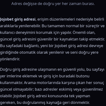
Adres değişse de doğru yer her zaman burası.
Jojobet giriş adresi
, erişim düzenlemeleri nedeniyle belirli
aralıklarla yenilenebilir. Bu tamamen normal bir süreçtir ve
kullanıcı deneyimini korumak için yapılır. Önemli olan,
güncel giriş adresini güvenilir bir kaynaktan takip etmektir.
Bu sayfadaki bağlantı, yeni bir Jojobet giriş adresi devreye
girdiğinde otomatik olarak yenilenir ve seni doğru yere
yönlendirir.
Doğru giriş adresine ulaşmanın en güvenli yolu, bu sayfayı
yer imlerine eklemek ve giriş için buradaki butonu
kullanmaktır. Arama motorlarında karşına çıkan her sonuç
güncel olmayabilir; bazı adresler eskimiş veya güvenilmez
olabilir. Jojobet giriş adresi konusunda tek yapman
gereken, bu doğrulanmış kaynağa geri dönmektir.