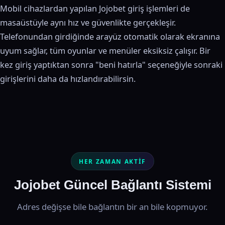
Mobil cihazlardan yapılan Jojobet giriş işlemleri de
masaüstüyle aynı hız ve güvenlikte gerçekleşir.
Telefonundan girdiğinde arayüz otomatik olarak ekranına
uyum sağlar, tüm oyunlar ve menüler eksiksiz çalışır. Bir
kez giriş yaptıktan sonra "beni hatırla" seçeneğiyle sonraki
girişlerini daha da hızlandırabilirsin.
HER ZAMAN AKTIF
Jojobet Güncel Bağlantı Sistemi
Adres değişse bile bağlantın bir an bile kopmuyor.