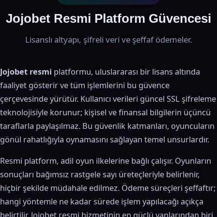
Jojobet Resmi Platform Güvencesi
Lisanslı altyapı, şifreli veri ve şeffaf ödemeler.
Jojobet resmi
platformu, uluslararası bir lisans altında
faaliyet gösterir ve tüm işlemlerini bu güvence
çerçevesinde yürütür. Kullanıcı verileri güncel SSL şifreleme
teknolojisiyle korunur; kişisel ve finansal bilgilerin üçüncü
taraflarla paylaşılmaz. Bu güvenlik katmanları, oyuncuların
gönül rahatlığıyla oynamasını sağlayan temel unsurlardır.
Resmi platform, adil oyun ilkelerine bağlı çalışır. Oyunların
sonuçları bağımsız rastgele sayı üreteçleriyle belirlenir,
hiçbir şekilde müdahale edilmez. Ödeme süreçleri şeffaftır;
hangi yöntemle ne kadar sürede işlem yapılacağı açıkça
belirtilir. Jojobet resmi hizmetinin en güçlü yanlarından biri,