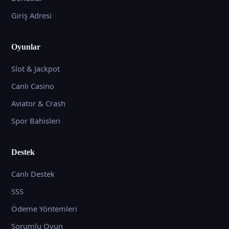
Giriş Adresi
Oyunlar
Slot & Jackpot
Canlı Casino
Aviator & Crash
Spor Bahisleri
Destek
Canlı Destek
SSS
Ödeme Yöntemleri
Sorumlu Oyun