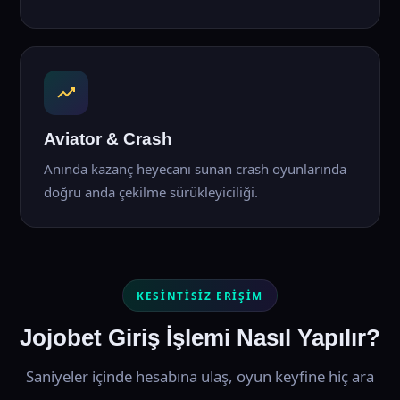
Aviator & Crash
Anında kazanç heyecanı sunan crash oyunlarında
doğru anda çekilme sürükleyiciliği.
KESINTISIZ ERIŞIM
Jojobet Giriş İşlemi Nasıl Yapılır?
Saniyeler içinde hesabına ulaş, oyun keyfine hiç ara