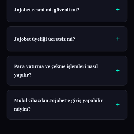
Jojobet resmi mi, güvenli mi?
Jojobet üyeliği ücretsiz mi?
Para yatırma ve çekme işlemleri nasıl
yapılır?
Mobil cihazdan Jojobet'e giriş yapabilir
miyim?