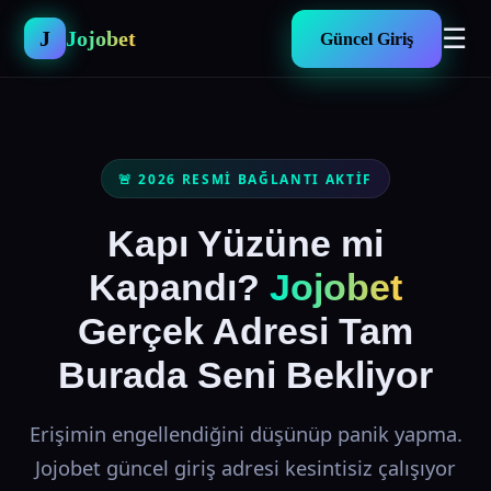
☰
J
Jojobet
Güncel Giriş
🚨 2026 RESMI BAĞLANTI AKTIF
Kapı Yüzüne mi
Kapandı?
Jojobet
Gerçek Adresi Tam
Burada Seni Bekliyor
Erişimin engellendiğini düşünüp panik yapma.
Jojobet güncel giriş adresi kesintisiz çalışıyor