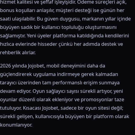
hizmet kalitesi ve şeffaf işleyişidir. Ödeme süreçleri açık,
bonus koşulları anlaşılır, müşteri desteği ise günün her
saati ulaşılabilir. Bu güven duygusu, markanın yıllar içinde
büyüyen sadık bir kullanıcı topluluğu oluşturmasını
sağlamıştır. Yeni üyeler platforma katıldığında kendilerini
hızlıca evlerinde hisseder çünkü her adımda destek ve
rehberlik alırlar.
2026 yılında Jojobet, mobil deneyimini daha da
güçlendirerek uygulama indirmeye gerek kalmadan
tarayıcı üzerinden tam performanslı erişim sunmaya
devam ediyor. Oyun sağlayıcı sayısı sürekli artıyor, yeni
oyunlar düzenli olarak ekleniyor ve promosyonlar taze
tutuluyor. Kısacası Jojobet, sadece bir oyun sitesi değil;
sürekli gelişen, kullanıcısıyla büyüyen bir platform olarak
konumlanıyor.