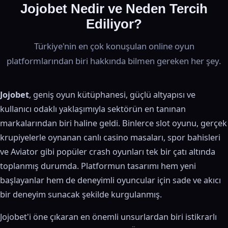
Jojobet Nedir ve Neden Tercih
Ediliyor?
Türkiye'nin en çok konuşulan online oyun
platformlarından biri hakkında bilmen gereken her şey.
Jojobet
, geniş oyun kütüphanesi, güçlü altyapısı ve
kullanıcı odaklı yaklaşımıyla sektörün en tanınan
markalarından biri haline geldi. Binlerce slot oyunu, gerçek
krupiyelerle oynanan canlı casino masaları, spor bahisleri
ve Aviator gibi popüler crash oyunları tek bir çatı altında
toplanmış durumda. Platformun tasarımı hem yeni
başlayanlar hem de deneyimli oyuncular için sade ve akıcı
bir deneyim sunacak şekilde kurgulanmış.
Jojobet'i öne çıkaran en önemli unsurlardan biri istikrarlı