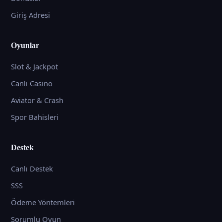
Giriş Adresi
Oyunlar
Slot & Jackpot
Canlı Casino
Aviator & Crash
Spor Bahisleri
Destek
Canlı Destek
SSS
Ödeme Yöntemleri
Sorumlu Oyun