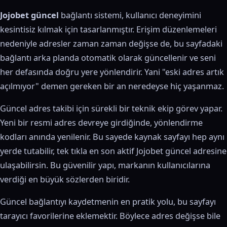
Jojobet güncel
bağlantı sistemi, kullanıcı deneyimini
kesintisiz kılmak için tasarlanmıştır. Erişim düzenlemeleri
nedeniyle adresler zaman zaman değişse de, bu sayfadaki
bağlantı arka planda otomatik olarak güncellenir ve seni
her defasında doğru yere yönlendirir. Yani "eski adres artık
açılmıyor" demen gereken bir an neredeyse hiç yaşanmaz.
Güncel adres takibi için sürekli bir teknik ekip görev yapar.
Yeni bir resmi adres devreye girdiğinde, yönlendirme
kodları anında yenilenir. Bu sayede kaynak sayfayı hep aynı
yerde tutabilir, tek tıkla en son aktif Jojobet güncel adresine
ulaşabilirsin. Bu güvenilir yapı, markanın kullanıcılarına
verdiği en büyük sözlerden biridir.
Güncel bağlantıyı kaydetmenin en pratik yolu, bu sayfayı
tarayıcı favorilerine eklemektir. Böylece adres değişse bile