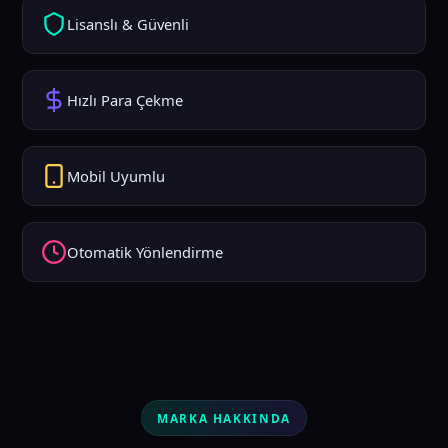
Lisanslı & Güvenli
Hızlı Para Çekme
Mobil Uyumlu
Otomatik Yönlendirme
MARKA HAKKINDA