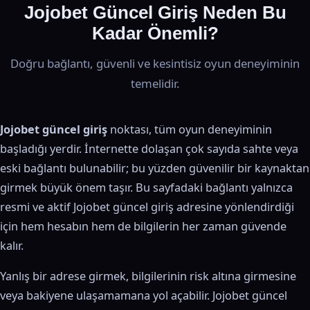
Jojobet Güncel Giriş Neden Bu
Kadar Önemli?
Doğru bağlantı, güvenli ve kesintisiz oyun deneyiminin
temelidir.
Jojobet güncel giriş
noktası, tüm oyun deneyiminin
başladığı yerdir. İnternette dolaşan çok sayıda sahte veya
eski bağlantı bulunabilir; bu yüzden güvenilir bir kaynaktan
girmek büyük önem taşır. Bu sayfadaki bağlantı yalnızca
resmi ve aktif Jojobet güncel giriş adresine yönlendirdiği
için hem hesabın hem de bilgilerin her zaman güvende
kalır.
Yanlış bir adrese girmek, bilgilerinin risk altına girmesine
veya bakiyene ulaşamamana yol açabilir. Jojobet güncel