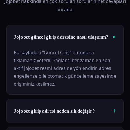
Jojobet hakkında en çok sorulan soruların net cevapları
burada.
Jojobet güncel giriş adresine nasıl ulaşırım?
Bu sayfadaki "Güncel Giriş" butonuna
tıklamanız yeterli. Bağlantı her zaman en son
aktif Jojobet resmi adresine yönlendirir; adres
engellense bile otomatik güncelleme sayesinde
erişiminiz kesilmez.
Jojobet giriş adresi neden sık değişir?