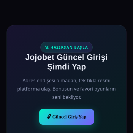
🚀 HAZIRSAN BAŞLA
Jojobet Güncel Girişi
Şimdi Yap
Adres endişesi olmadan, tek tıkla resmi
platforma ulaş. Bonusun ve favori oyunların
seni bekliyor.
🔓 Güncel Giriş Yap