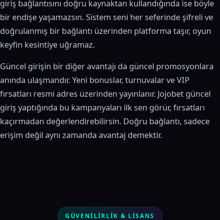
giriş bağlantısını doğru kaynaktan kullandığında ise böyle
bir endişe yaşamazsın. Sistem seni her seferinde şifreli ve
doğrulanmış bir bağlantı üzerinden platforma taşır, oyun
keyfin kesintiye uğramaz.
Güncel girişin bir diğer avantajı da güncel promosyonlara
anında ulaşmandır. Yeni bonuslar, turnuvalar ve VIP
fırsatları resmi adres üzerinden yayınlanır. Jojobet güncel
giriş yaptığında bu kampanyaları ilk sen görür, fırsatları
kaçırmadan değerlendirebilirsin. Doğru bağlantı, sadece
erişim değil aynı zamanda avantaj demektir.
GÜVENILIRLIK & LISANS