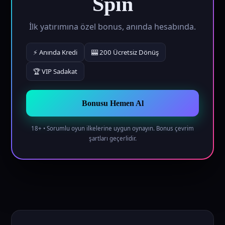
Spin
İlk yatırımına özel bonus, anında hesabında.
⚡ Anında Kredi
🎰 200 Ücretsiz Dönüş
🏆 VIP Sadakat
Bonusu Hemen Al
18+ • Sorumlu oyun ilkelerine uygun oynayın. Bonus çevrim
şartları geçerlidir.