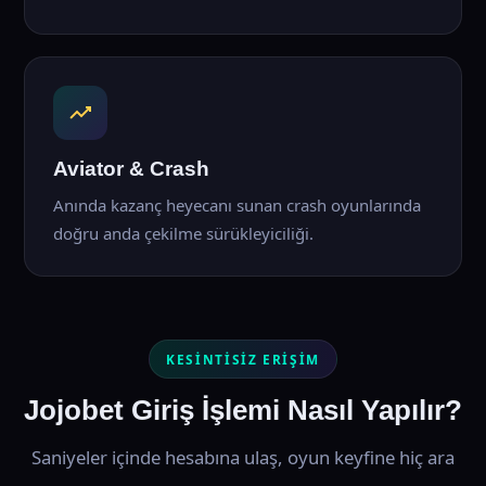
Aviator & Crash
Anında kazanç heyecanı sunan crash oyunlarında
doğru anda çekilme sürükleyiciliği.
KESINTISIZ ERIŞIM
Jojobet Giriş İşlemi Nasıl Yapılır?
Saniyeler içinde hesabına ulaş, oyun keyfine hiç ara