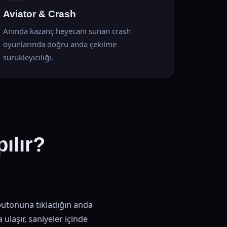
Aviator & Crash
Anında kazanç heyecanı sunan crash
oyunlarında doğru anda çekilme
sürükleyiciliği.
ılır?
.
butonuna tıkladığın anda
 ulaşır, saniyeler içinde