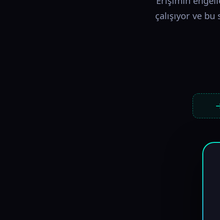
Erişimin engell
çalışıyor ve bu