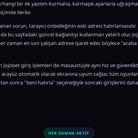
erhangi bir ek yazılım kurmana, karmaşık ayarlarla uğraşma
içimde ilerler.
şanan sorun, tarayıcı önbelleğinin eski adresi hatırlamasıdı
a bu sayfadaki güncel bağlantıyı kullanman yeterli olur. Joj
 her zaman en son çalışan adrese işaret eder, böylece "acaba
 Jojobet giriş işlemleri de masaüstüyle aynı hız ve güvenlikt
 arayüz otomatik olarak ekranına uyum sağlar, tüm oyunlar
tıktan sonra "beni hatırla" seçeneğiyle sonraki girişlerini daha
HER ZAMAN AKTIF