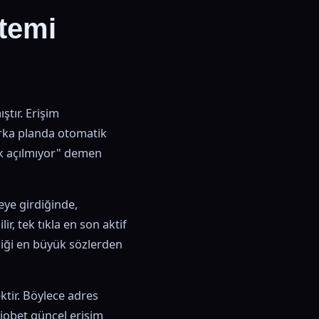
stemi
ştır. Erişim
rka planda otomatik
tık açılmıyor" demen
eye girdiğinde,
r, tek tıkla en son aktif
rdiği en büyük sözlerden
ktir. Böylece adres
ojobet güncel erişim