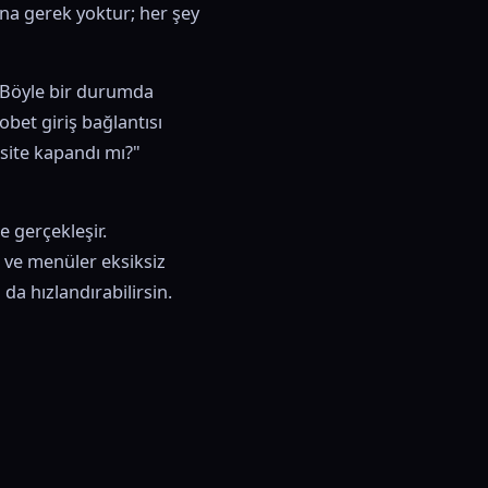
na gerek yoktur; her şey
r. Böyle bir durumda
obet giriş bağlantısı
 site kapandı mı?"
e gerçekleşir.
 ve menüler eksiksiz
 da hızlandırabilirsin.