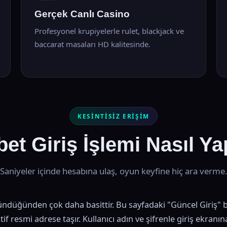
Gerçek Canlı Casino
Profesyonel krupiyelerle rulet, blackjack ve
baccarat masaları HD kalitesinde.
KESINTISIZ ERIŞIM
bet Giriş İşlemi Nasıl Yap
Saniyeler içinde hesabına ulaş, oyun keyfine hiç ara verme
ündüğünden çok daha basittir. Bu sayfadaki "Güncel Giriş" 
 resmi adrese taşır. Kullanıcı adın ve şifrenle giriş ekranına