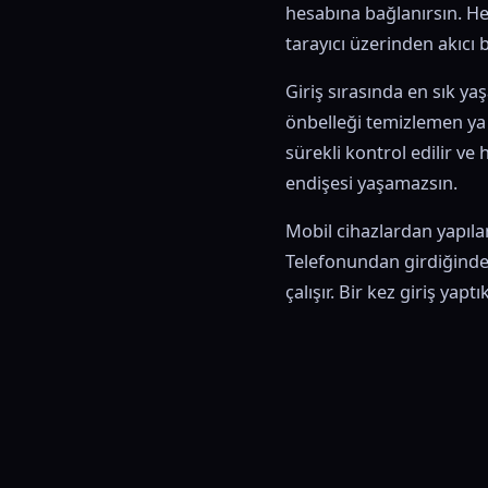
hesabına bağlanırsın. H
tarayıcı üzerinden akıcı b
Giriş sırasında en sık ya
önbelleği temizlemen ya d
sürekli kontrol edilir ve
endişesi yaşamazsın.
Mobil cihazlardan yapılan
Telefonundan girdiğinde
çalışır. Bir kez giriş yap