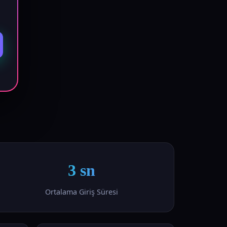
3 sn
Ortalama Giriş Süresi