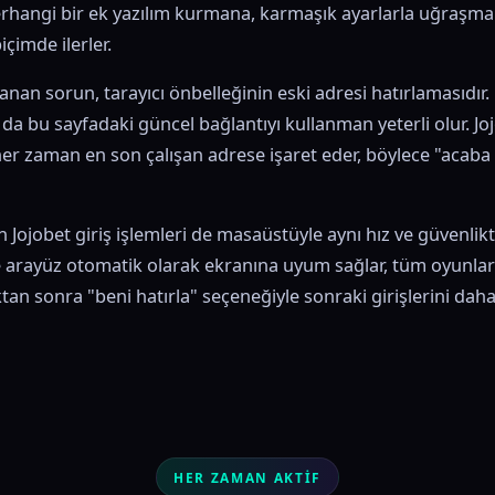
erhangi bir ek yazılım kurmana, karmaşık ayarlarla uğraşma
içimde ilerler.
şanan sorun, tarayıcı önbelleğinin eski adresi hatırlamasıdı
a bu sayfadaki güncel bağlantıyı kullanman yeterli olur. Joj
 her zaman en son çalışan adrese işaret eder, böylece "acaba
 Jojobet giriş işlemleri de masaüstüyle aynı hız ve güvenlikt
 arayüz otomatik olarak ekranına uyum sağlar, tüm oyunlar
tıktan sonra "beni hatırla" seçeneğiyle sonraki girişlerini daha
HER ZAMAN AKTIF