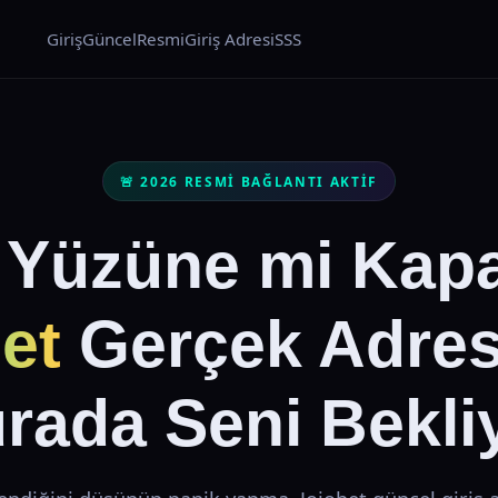
Giriş
Güncel
Resmi
Giriş Adresi
SSS
🚨 2026 RESMI BAĞLANTI AKTIF
 Yüzüne mi Kap
et
Gerçek Adres
rada Seni Bekli