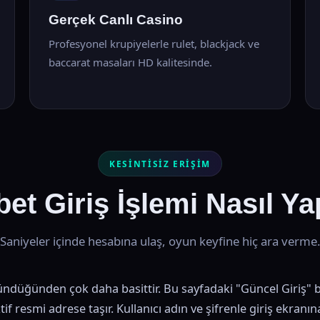
Gerçek Canlı Casino
Profesyonel krupiyelerle rulet, blackjack ve
baccarat masaları HD kalitesinde.
KESINTISIZ ERIŞIM
bet Giriş İşlemi Nasıl Yap
Saniyeler içinde hesabına ulaş, oyun keyfine hiç ara verme
ündüğünden çok daha basittir. Bu sayfadaki "Güncel Giriş" 
 resmi adrese taşır. Kullanıcı adın ve şifrenle giriş ekranına