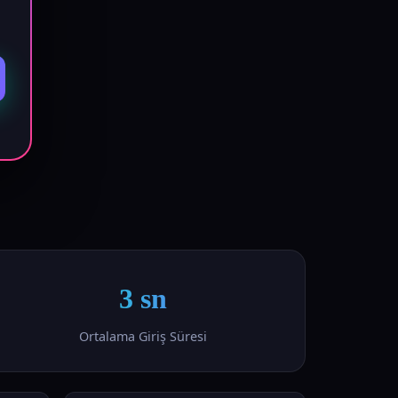
3 sn
Ortalama Giriş Süresi