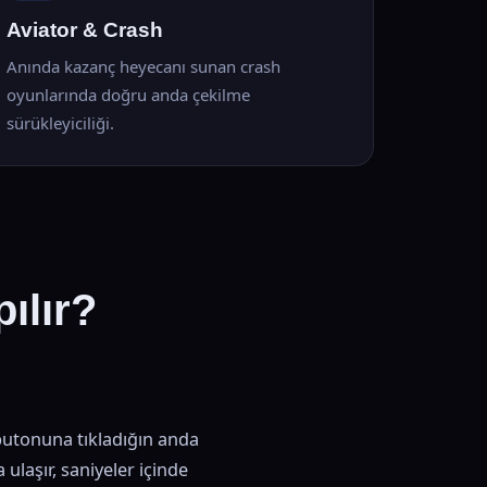
Aviator & Crash
Anında kazanç heyecanı sunan crash
oyunlarında doğru anda çekilme
sürükleyiciliği.
ılır?
.
butonuna tıkladığın anda
 ulaşır, saniyeler içinde