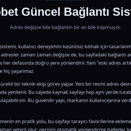
bet Güncel Bağlantı Si
Adres değişse bile bağlantın bir an bile kopmuyor.
sistemi, kullanıcı deneyimini kesintisiz kılmak için tasarlanmı
 adresler zaman zaman değişse de, bu sayfadaki bağlantı a
ni her defasında doğru yere yönlendirir. Yani "eski adres ar
e hiç yaşanmaz.
sürekli bir teknik ekip görev yapar. Yeni bir resmi adres devr
a yenilenir. Bu sayede kaynak sayfayı hep aynı yerde tutabili
laşabilirsin. Bu güvenilir yapı, markanın kullanıcılarına ve
enin en pratik yolu, bu sayfayı tarayıcı favorilerine ekleme
laman yeterli olur; gerisini otomatik yönlendirme halleder. J