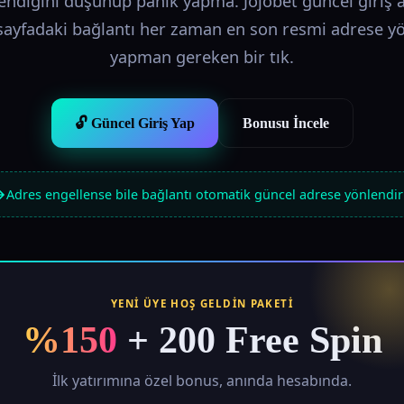
endiğini düşünüp panik yapma. Jojobet güncel giriş a
 sayfadaki bağlantı her zaman en son resmi adrese yö
yapman gereken bir tık.
🔓 Güncel Giriş Yap
Bonusu İncele
Adres engellense bile bağlantı otomatik güncel adrese yönlendiri
YENI ÜYE HOŞ GELDIN PAKETI
%150
+ 200 Free Spin
İlk yatırımına özel bonus, anında hesabında.