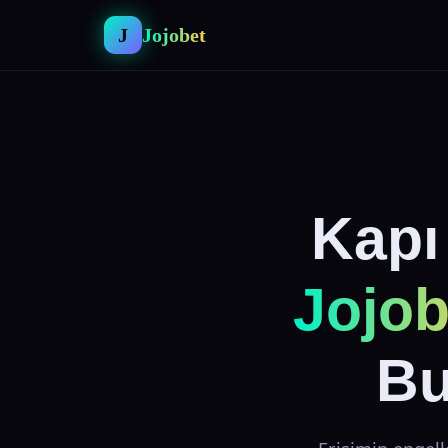
J
Jojobet
Kapı
Jojob
Bu