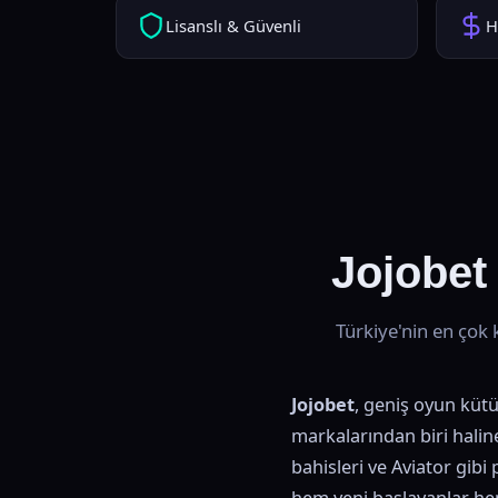
Lisanslı & Güvenli
H
Jojobet
Türkiye'nin en çok
Jojobet
, geniş oyun kütü
markalarından biri halin
bahisleri ve Aviator gib