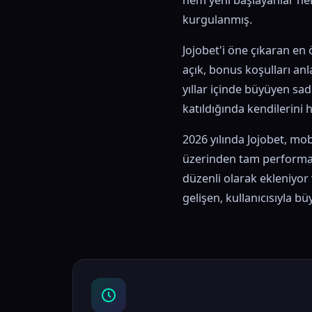
hem yeni başlayanlar hem
kurgulanmış.
Jojobet'i öne çıkaran en ö
açık, bonus koşulları anl
yıllar içinde büyüyen sad
katıldığında kendilerini 
2026 yılında Jojobet, m
üzerinden tam performans
düzenli olarak ekleniyor 
gelişen, kullanıcısıyla 