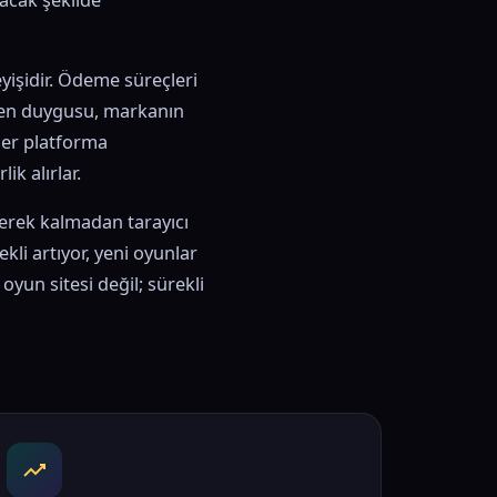
acak şekilde
eyişidir. Ödeme süreçleri
güven duygusu, markanın
eler platforma
ik alırlar.
erek kalmadan tarayıcı
li artıyor, yeni oyunlar
oyun sitesi değil; sürekli