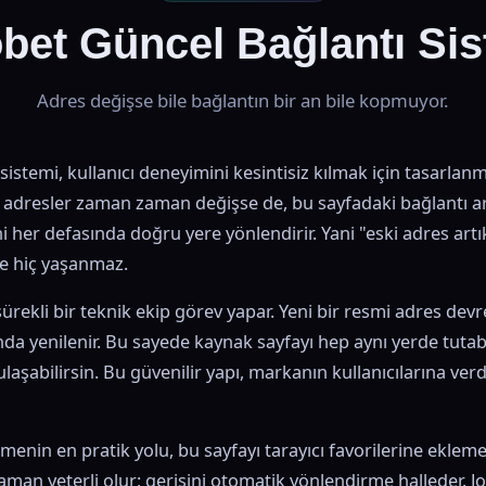
bet Güncel Bağlantı Si
Adres değişse bile bağlantın bir an bile kopmuyor.
sistemi, kullanıcı deneyimini kesintisiz kılmak için tasarlanmı
 adresler zaman zaman değişse de, bu sayfadaki bağlantı a
ni her defasında doğru yere yönlendirir. Yani "eski adres ar
e hiç yaşanmaz.
sürekli bir teknik ekip görev yapar. Yeni bir resmi adres devr
a yenilenir. Bu sayede kaynak sayfayı hep aynı yerde tutabili
laşabilirsin. Bu güvenilir yapı, markanın kullanıcılarına ve
enin en pratik yolu, bu sayfayı tarayıcı favorilerine ekleme
laman yeterli olur; gerisini otomatik yönlendirme halleder. J