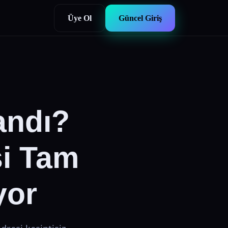
Üye Ol
Güncel Giriş
andı?
i Tam
yor