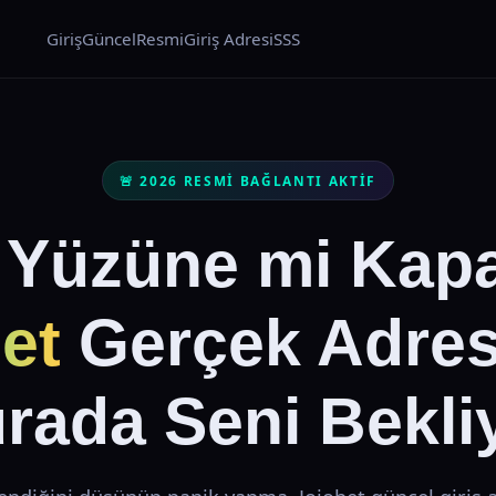
Giriş
Güncel
Resmi
Giriş Adresi
SSS
🚨 2026 RESMI BAĞLANTI AKTIF
 Yüzüne mi Kap
et
Gerçek Adres
rada Seni Bekli