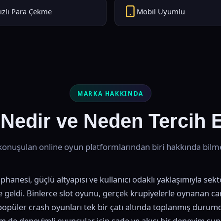
ızlı Para Çekme
Mobil Uyumlu
MARKA HAKKINDA
 Nedir ve Neden Tercih E
 konuşulan online oyun platformlarından biri hakkında bilm
phanesi, güçlü altyapısı ve kullanıcı odaklı yaklaşımıyla se
e geldi. Binlerce slot oyunu, gerçek krupiyelerle oynanan ca
i popüler crash oyunları tek bir çatı altında toplanmış duru