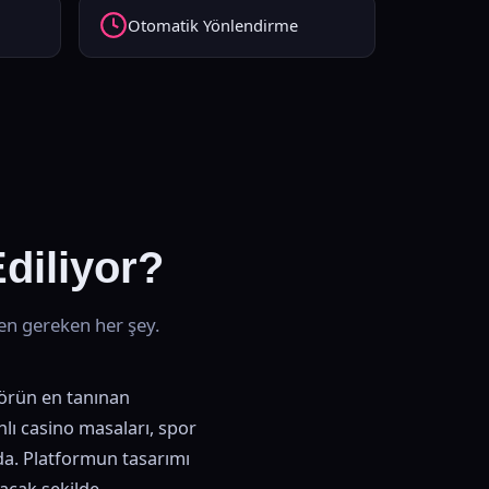
Otomatik Yönlendirme
diliyor?
en gereken her şey.
ktörün en tanınan
nlı casino masaları, spor
mda. Platformun tasarımı