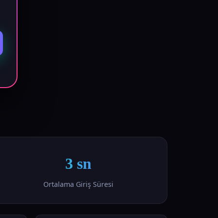
3 sn
Ortalama Giriş Süresi