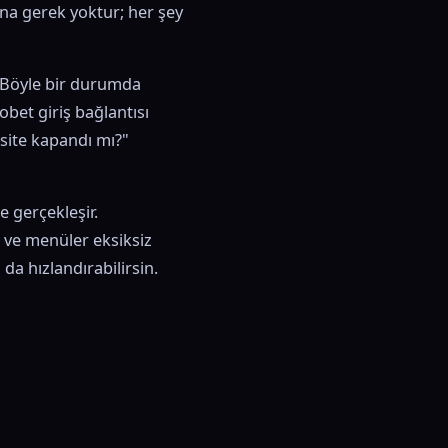
na gerek yoktur; her şey
r. Böyle bir durumda
obet giriş bağlantısı
 site kapandı mı?"
e gerçekleşir.
 ve menüler eksiksiz
 da hızlandırabilirsin.