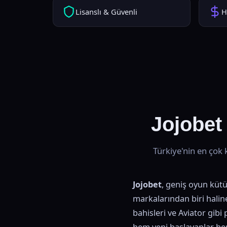
Lisanslı & Güvenli
H
Jojobet
Türkiye'nin en çok
Jojobet
, geniş oyun kütü
markalarından biri halin
bahisleri ve Aviator gib