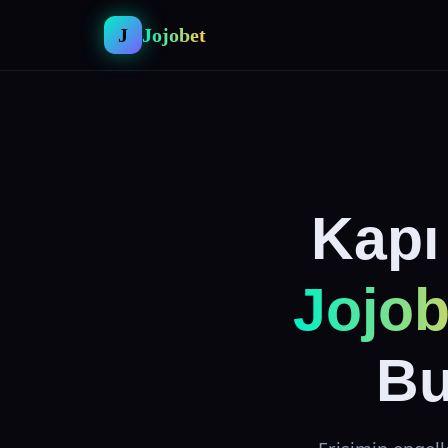
J
Jojobet
Kapı
Jojob
Bu