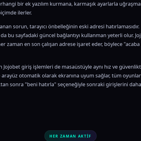
erhangi bir ek yazılım kurmana, karmaşık ayarlarla uğraşma
içimde ilerler.
şanan sorun, tarayıcı önbelleğinin eski adresi hatırlamasıdı
a bu sayfadaki güncel bağlantıyı kullanman yeterli olur. Joj
 her zaman en son çalışan adrese işaret eder, böylece "acaba
 Jojobet giriş işlemleri de masaüstüyle aynı hız ve güvenlikt
 arayüz otomatik olarak ekranına uyum sağlar, tüm oyunlar
tıktan sonra "beni hatırla" seçeneğiyle sonraki girişlerini daha
HER ZAMAN AKTIF