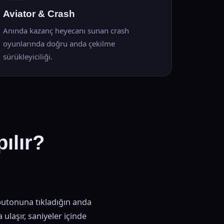
Aviator & Crash
Anında kazanç heyecanı sunan crash
oyunlarında doğru anda çekilme
sürükleyiciliği.
ılır?
.
butonuna tıkladığın anda
 ulaşır, saniyeler içinde