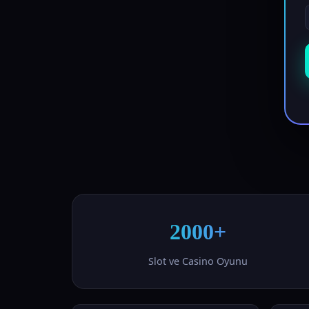
2000+
Slot ve Casino Oyunu