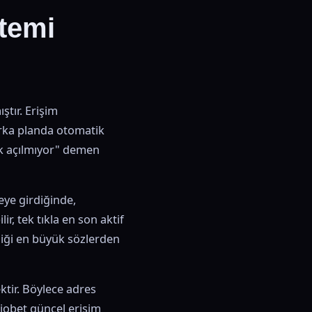
stemi
ştır. Erişim
rka planda otomatik
tık açılmıyor" demen
eye girdiğinde,
r, tek tıkla en son aktif
rdiği en büyük sözlerden
ktir. Böylece adres
ojobet güncel erişim