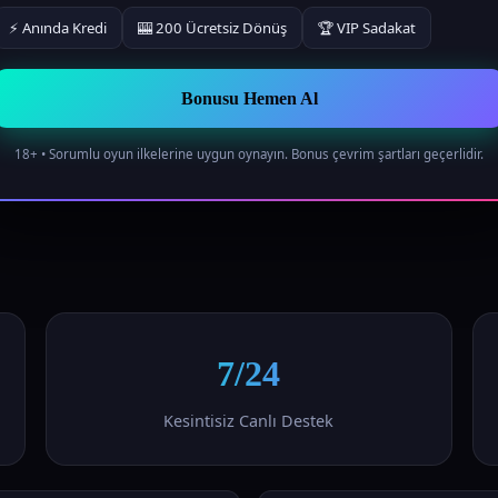
⚡ Anında Kredi
🎰 200 Ücretsiz Dönüş
🏆 VIP Sadakat
Bonusu Hemen Al
18+ • Sorumlu oyun ilkelerine uygun oynayın. Bonus çevrim şartları geçerlidir.
7/24
Kesintisiz Canlı Destek