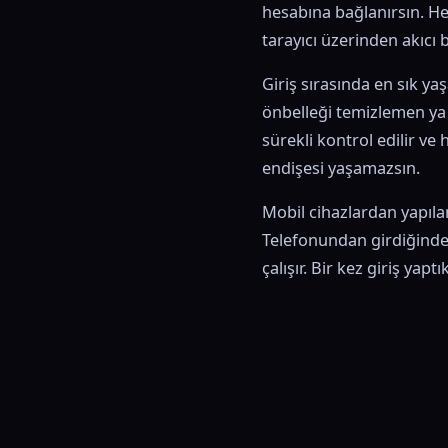
hesabına bağlanırsın. H
tarayıcı üzerinden akıcı b
Giriş sırasında en sık ya
önbelleği temizlemen ya d
sürekli kontrol edilir ve
endişesi yaşamazsın.
Mobil cihazlardan yapılan
Telefonundan girdiğinde
çalışır. Bir kez giriş yap