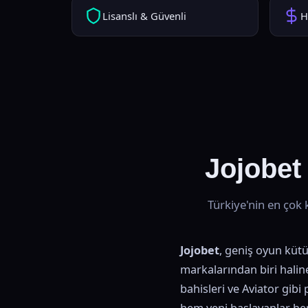
Lisanslı & Güvenli
H
Jojobet
Türkiye'nin en çok
Jojobet
, geniş oyun kütü
markalarından biri halin
bahisleri ve Aviator gib