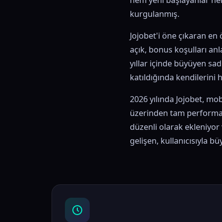
hem yeni başlayanlar hem
kurgulanmış.
Jojobet'i öne çıkaran en ö
açık, bonus koşulları anl
yıllar içinde büyüyen sad
katıldığında kendilerini 
2026 yılında Jojobet, m
üzerinden tam performans
düzenli olarak ekleniyor 
gelişen, kullanıcısıyla 