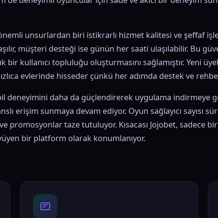
 de deneyimli oyuncular için sade ve akıcı bir deneyim sun
nemli unsurlardan biri istikrarlı hizmet kalitesi ve şeffaf işl
aşılır, müşteri desteği ise günün her saati ulaşılabilir. Bu 
ık bir kullanıcı topluluğu oluşturmasını sağlamıştır. Yeni üy
hızlıca evlerinde hisseder çünkü her adımda destek ve rehberl
obil deneyimini daha da güçlendirerek uygulama indirmeye g
lı erişim sunmaya devam ediyor. Oyun sağlayıcı sayısı sürek
ve promosyonlar taze tutuluyor. Kısacası Jojobet, sadece bir 
büyüyen bir platform olarak konumlanıyor.