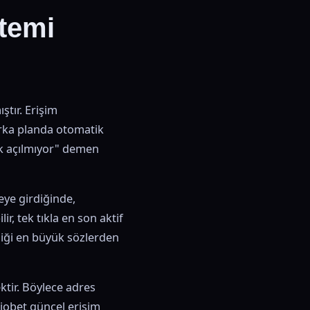
stemi
ştır. Erişim
rka planda otomatik
tık açılmıyor" demen
eye girdiğinde,
r, tek tıkla en son aktif
rdiği en büyük sözlerden
ktir. Böylece adres
ojobet güncel erişim