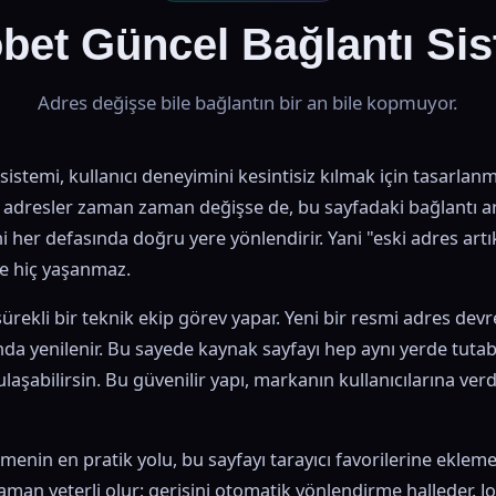
bet Güncel Bağlantı Si
Adres değişse bile bağlantın bir an bile kopmuyor.
sistemi, kullanıcı deneyimini kesintisiz kılmak için tasarlanmı
 adresler zaman zaman değişse de, bu sayfadaki bağlantı a
ni her defasında doğru yere yönlendirir. Yani "eski adres ar
e hiç yaşanmaz.
sürekli bir teknik ekip görev yapar. Yeni bir resmi adres devr
a yenilenir. Bu sayede kaynak sayfayı hep aynı yerde tutabili
laşabilirsin. Bu güvenilir yapı, markanın kullanıcılarına ve
enin en pratik yolu, bu sayfayı tarayıcı favorilerine ekleme
laman yeterli olur; gerisini otomatik yönlendirme halleder. J