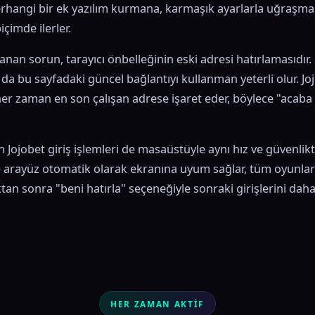
erhangi bir ek yazılım kurmana, karmaşık ayarlarla uğraşma
içimde ilerler.
şanan sorun, tarayıcı önbelleğinin eski adresi hatırlamasıdı
a bu sayfadaki güncel bağlantıyı kullanman yeterli olur. Joj
 her zaman en son çalışan adrese işaret eder, böylece "acaba
 Jojobet giriş işlemleri de masaüstüyle aynı hız ve güvenlikt
 arayüz otomatik olarak ekranına uyum sağlar, tüm oyunlar
tıktan sonra "beni hatırla" seçeneğiyle sonraki girişlerini daha
HER ZAMAN AKTIF