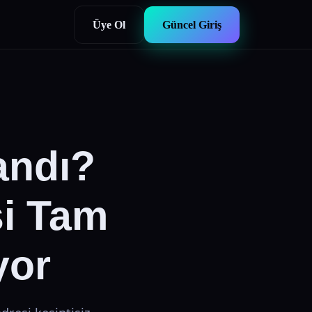
Üye Ol
Güncel Giriş
andı?
i Tam
yor