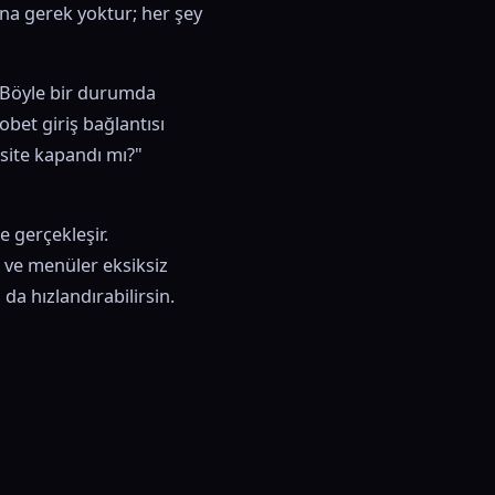
na gerek yoktur; her şey
r. Böyle bir durumda
obet giriş bağlantısı
 site kapandı mı?"
e gerçekleşir.
 ve menüler eksiksiz
 da hızlandırabilirsin.