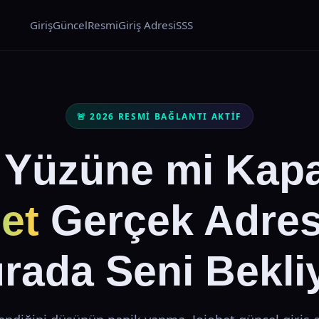
Giriş
Güncel
Resmi
Giriş Adresi
SSS
🚨 2026 RESMI BAĞLANTI AKTIF
 Yüzüne mi Kap
et
Gerçek Adres
rada Seni Bekli