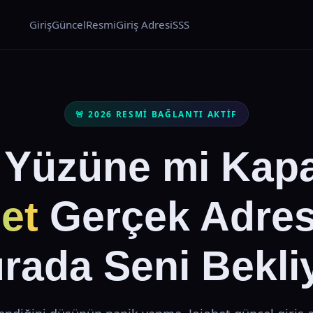
Giriş
Güncel
Resmi
Giriş Adresi
SSS
🚨 2026 RESMI BAĞLANTI AKTIF
 Yüzüne mi Kap
et
Gerçek Adres
rada Seni Bekli