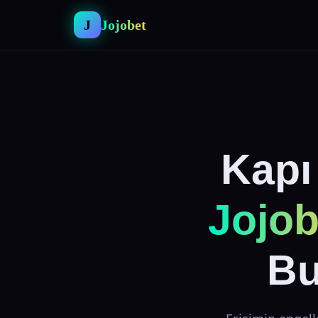
J
Jojobet
Kapı
Jojob
Bu