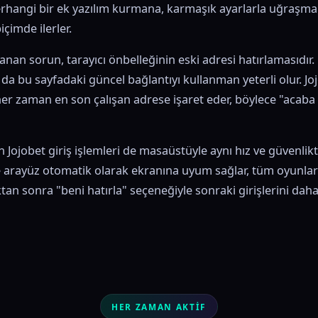
erhangi bir ek yazılım kurmana, karmaşık ayarlarla uğraşma
içimde ilerler.
şanan sorun, tarayıcı önbelleğinin eski adresi hatırlamasıdı
a bu sayfadaki güncel bağlantıyı kullanman yeterli olur. Joj
 her zaman en son çalışan adrese işaret eder, böylece "acaba
 Jojobet giriş işlemleri de masaüstüyle aynı hız ve güvenlikt
 arayüz otomatik olarak ekranına uyum sağlar, tüm oyunlar
tıktan sonra "beni hatırla" seçeneğiyle sonraki girişlerini daha
HER ZAMAN AKTIF