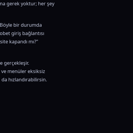
na gerek yoktur; her şey
r. Böyle bir durumda
obet giriş bağlantısı
 site kapandı mı?"
e gerçekleşir.
 ve menüler eksiksiz
 da hızlandırabilirsin.