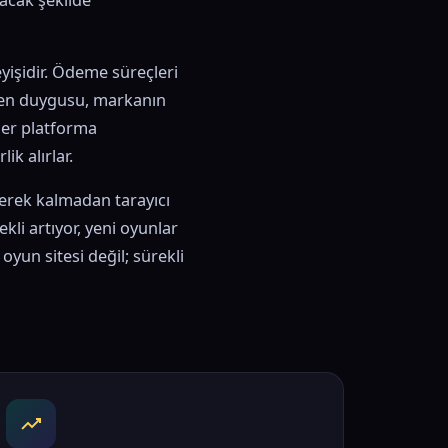
acak şekilde
eyişidir. Ödeme süreçleri
güven duygusu, markanın
eler platforma
ik alırlar.
erek kalmadan tarayıcı
li artıyor, yeni oyunlar
oyun sitesi değil; sürekli