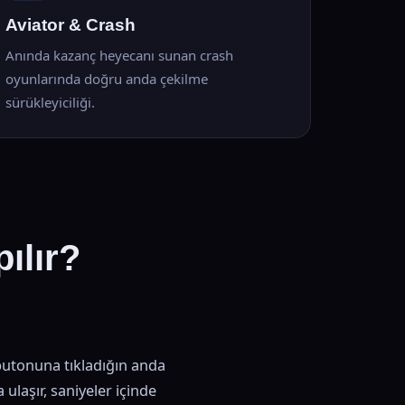
Aviator & Crash
Anında kazanç heyecanı sunan crash
oyunlarında doğru anda çekilme
sürükleyiciliği.
ılır?
.
butonuna tıkladığın anda
 ulaşır, saniyeler içinde